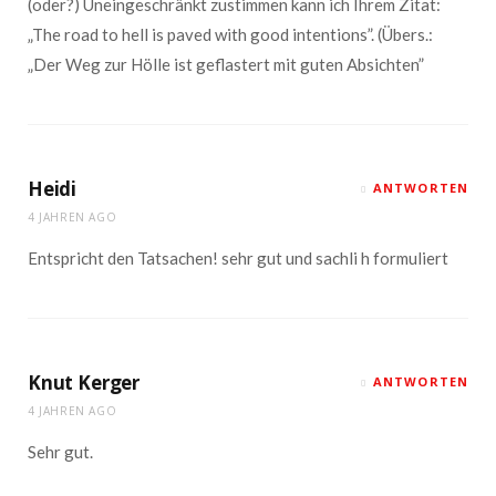
(oder?) Uneingeschränkt zustimmen kann ich Ihrem Zitat:
„The road to hell is paved with good intentions”. (Übers.:
„Der Weg zur Hölle ist geflastert mit guten Absichten”
Heidi
ANTWORTEN
4 JAHREN AGO
Entspricht den Tatsachen! sehr gut und sachli h formuliert
Knut Kerger
ANTWORTEN
4 JAHREN AGO
Sehr gut.