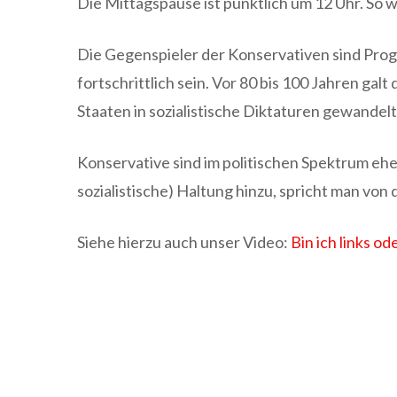
Die Mittagspause ist pünktlich um 12 Uhr. So wa
Die Gegenspieler der Konservativen sind Prog
fortschrittlich sein. Vor 80 bis 100 Jahren ga
Staaten in sozialistische Diktaturen gewandel
Konservative sind im politischen Spektrum eher
sozialistische) Haltung hinzu, spricht man von 
Siehe hierzu auch unser Video:
Bin ich links od