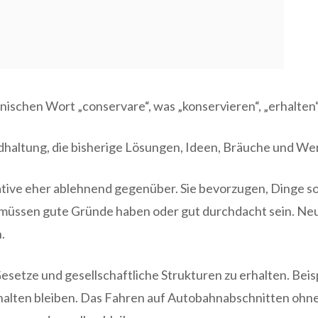
inischen Wort „conservare“, was „konservieren“, „erhalte
ndhaltung, die bisherige Lösungen, Ideen, Bräuche und W
ve eher ablehnend gegenüber. Sie bevorzugen, Dinge so 
 müssen gute Gründe haben oder gut durchdacht sein. N
n.
Gesetze und gesellschaftliche Strukturen zu erhalten. Bei
alten bleiben. Das Fahren auf Autobahnabschnitten ohne T